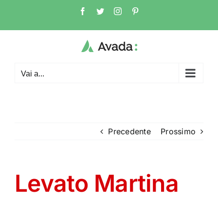
Salta
Facebook
Twitter
Instagram
Pinterest
al
contenuto
Vai a...
Precedente
Prossimo
Levato Martina