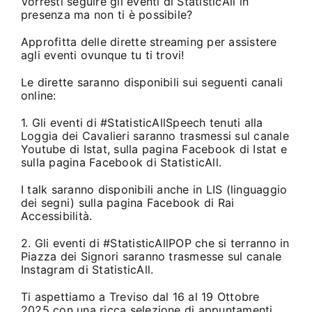
Vorresti seguire gli eventi di StatisticAll in
presenza ma non ti è possibile?
Approfitta delle dirette streaming per assistere
agli eventi ovunque tu ti trovi!
Le dirette saranno disponibili sui seguenti canali
online:
1. Gli eventi di #StatisticAllSpeech tenuti alla
Loggia dei Cavalieri saranno trasmessi sul
canale
Youtube di Istat
, sulla
pagina Facebook di Istat
e
sulla
pagina Facebook di StatisticAll
.
I talk saranno disponibili anche in LIS (linguaggio
dei segni) sulla
pagina Facebook di Rai
Accessibilità
.
2. Gli eventi di #StatisticAllPOP che si terranno in
Piazza dei Signori saranno trasmesse sul
canale
Instagram di StatisticAll
.
Ti aspettiamo a Treviso dal 16 al 19 Ottobre
2025 con una ricca selezione di appuntamenti