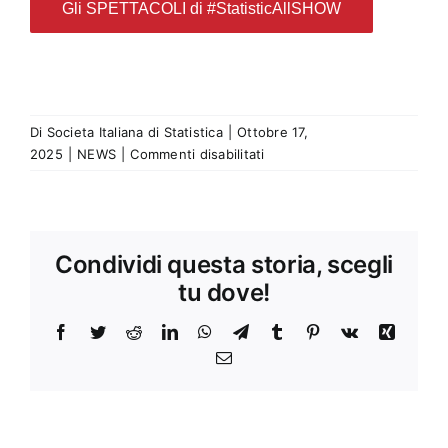
Gli SPETTACOLI di #StatisticAllSHOW
Di
Societa Italiana di Statistica
|
Ottobre 17,
su
2025
|
NEWS
|
Commenti disabilitati
SEGUI
IN
DIRETTA
GLI
Condividi questa storia, scegli
EVENTI
DI
tu dove!
STATISTICALL!
Facebook
Twitter
Reddit
LinkedIn
WhatsApp
Telegram
Tumblr
Pinterest
Vk
Xing
Email